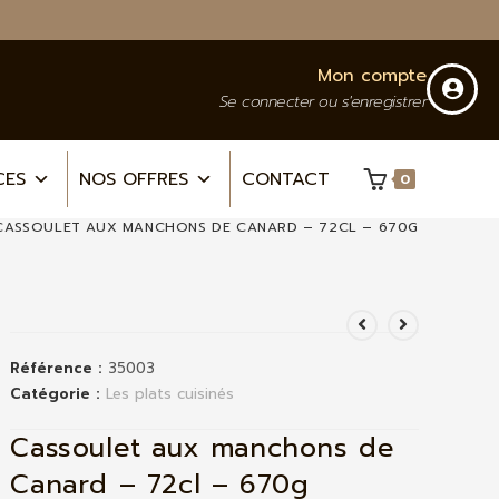
Mon compte
Se connecter ou s'enregistrer
CES
NOS OFFRES
CONTACT
0
CASSOULET AUX MANCHONS DE CANARD – 72CL – 670G
Référence :
35003
Catégorie :
Les plats cuisinés
Cassoulet aux manchons de
Canard – 72cl – 670g