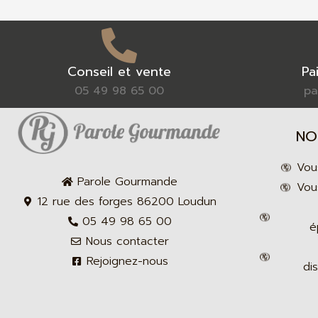
Conseil et vente
Pa
05 49 98 65 00
pa
NO
Vou
Parole Gourmande
Vous
12 rue des forges 86200 Loudun
05 49 98 65 00
é
Nous contacter
Rejoignez-nous
di