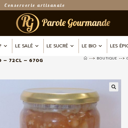
Conserverie artisanale
?
LE SALÉ
LE SUCRÉ
LE BIO
LES ÉPI
-->
BOUTIQUE
-->
 – 72CL – 670G