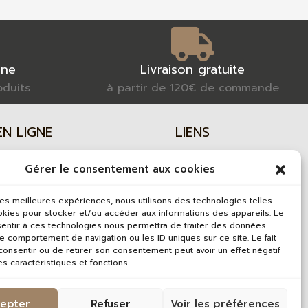
gne
Livraison gratuite
oduits
à partir de 120€ de commande
N LIGNE
LIENS
artisanale
Plan de site
Gérer le consentement aux cookies
sécurisé
Mentions légales
gne
Politique de confidentialité
 les meilleures expériences, nous utilisons des technologies telles
okies pour stocker et/ou accéder aux informations des appareils. Le
 de ventes
sentir à ces technologies nous permettra de traiter des données
RÉALISATION
le comportement de navigation ou les ID uniques sur ce site. Le fait
onsentir ou de retirer son consentement peut avoir un effet négatif
es caractéristiques et fonctions.
Agence web
epter
Refuser
Voir les préférences