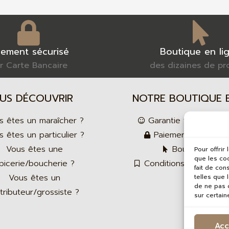
iement sécurisé
Boutique en li
r Carte Bancaire
des dizaines de pr
US DÉCOUVRIR
NOTRE BOUTIQUE E
s êtes un maraîcher ?
Garantie fabrication 
 êtes un particulier ?
Paiement en ligne 
Vous êtes une
Boutique en li
Pour offrir
que les co
picerie/boucherie ?
Conditions générales
fait de con
Vous êtes un
telles que 
de ne pas c
stributeur/grossiste ?
sur certain
Acc