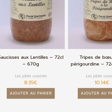
Saucisses aux Lentilles – 72cl
Tripes de bœu
– 670g
périgourdine – 72
Les plats cuisinés
Les plats cuis
8.35
€
10.14
€
AJOUTER AU PANIER
AJOUTER AU P