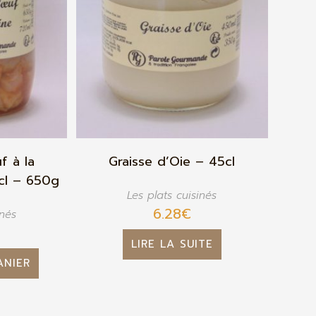
f à la
Graisse d’Oie – 45cl
cl – 650g
Les plats cuisinés
6.28
€
inés
LIRE LA SUITE
ANIER