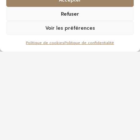
Aubergines
Lentilles cuisinées
Refuser
cuisinées à la
à la graisse d’oie
Voir les préférences
provençale Bio –
– 72cl
72cl
Politique de cookies
Politique de confidentialité
Les légumes au
naturel et cuisinés
Les légumes Bio
4.41
€
7.64
€
AJOUTER AU
AJOUTER AU
PANIER
PANIER
NOUVEAU