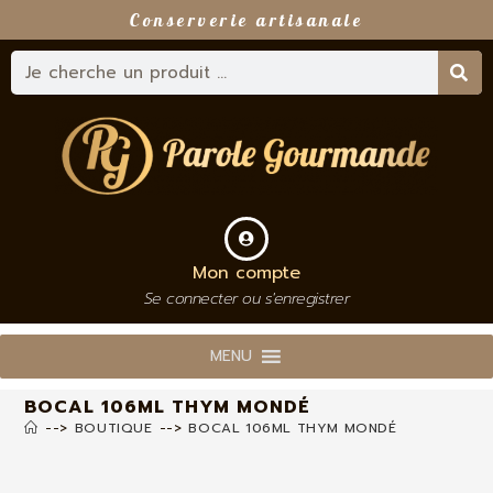
Conserverie artisanale
Mon compte
Se connecter ou s'enregistrer
MENU
BOCAL 106ML THYM MONDÉ
-->
BOUTIQUE
-->
BOCAL 106ML THYM MONDÉ