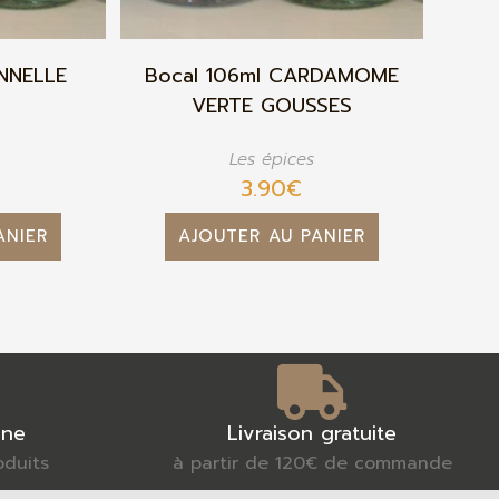
NNELLE
Bocal 106ml CARDAMOME
VERTE GOUSSES
Les épices
3.90
€
ANIER
AJOUTER AU PANIER
gne
Livraison gratuite
oduits
à partir de 120€ de commande