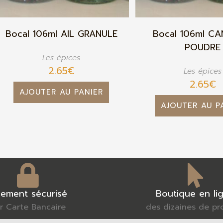
Bocal 106ml AIL GRANULE
Bocal 106ml CA
POUDRE
Les épices
2.65
€
Les épices
2.65
€
AJOUTER AU PANIER
AJOUTER AU P
iement sécurisé
Boutique en li
r Carte Bancaire
des dizaines de pr