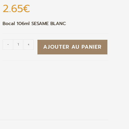
2.65
€
Bocal 106ml SESAME BLANC
-
+
AJOUTER AU PANIER
g