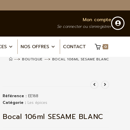
Mon compte
Se connecter ou s'enregistrer
CES
NOS OFFRES
CONTACT
0
-->
BOUTIQUE
-->
BOCAL 106ML SESAME BLANC
Référence :
EE168
Catégorie :
Les épices
Bocal 106ml SESAME BLANC