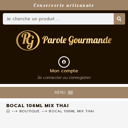
Conserverie artisanale
Mon compte
Se connecter ou s'enregistrer
MENU
BOCAL 106ML MIX THAI
-->
BOUTIQUE
-->
BOCAL 106ML MIX THAI